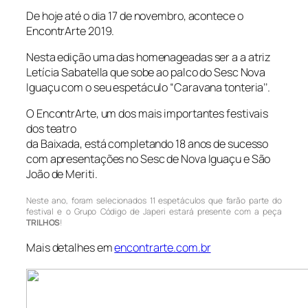
De hoje até o dia 17 de novembro, acontece o
EncontrArte 2019.
Nesta edição uma das homenageadas ser a a atriz
Letícia Sabatella que sobe ao palco do Sesc Nova
Iguaçu com o seu espetáculo “Caravana tonteria’’.
O EncontrArte, um dos mais importantes festivais
dos teatro
da Baixada, está completando 18 anos de sucesso
com apresentações no Sesc de Nova Iguaçu e São
João de Meriti.
Neste ano, foram selecionados 11 espetáculos que farão parte do
festival e o Grupo Código de Japeri estará presente com a peça
TRILHOS
!
Mais detalhes em
encontrarte.com.br