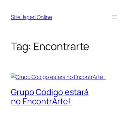
Pular
para
Site Japeri Online
o
conteúdo
Tag:
Encontrarte
Grupo Código estará
no EncontrArte!