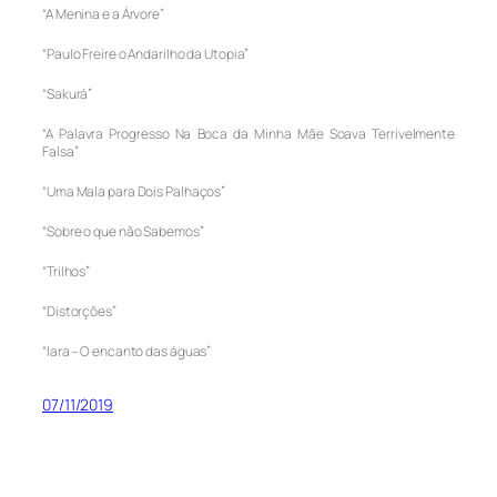
“A Menina e a Árvore”
“Paulo Freire o Andarilho da Utopia”
“Sakurá”
“A Palavra Progresso Na Boca da Minha Mãe Soava Terrivelmente
Falsa”
“Uma Mala para Dois Palhaços”
“Sobre o que não Sabemos”
“Trilhos”
“Distorções”
“Iara – O encanto das águas”
07/11/2019