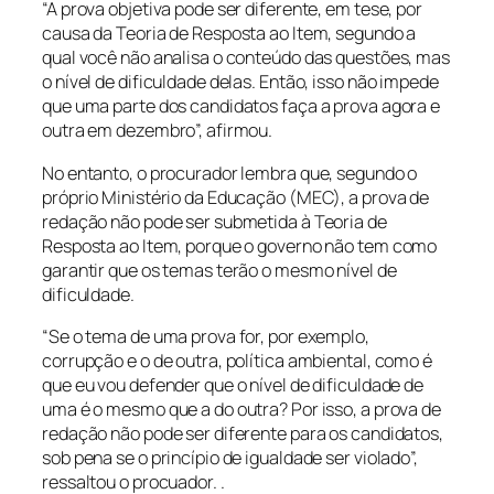
“A prova objetiva pode ser diferente, em tese, por
causa da Teoria de Resposta ao Item, segundo a
qual você não analisa o conteúdo das questões, mas
o nível de dificuldade delas. Então, isso não impede
que uma parte dos candidatos faça a prova agora e
outra em dezembro”, afirmou.
No entanto, o procurador lembra que, segundo o
próprio Ministério da Educação (MEC), a prova de
redação não pode ser submetida à Teoria de
Resposta ao Item, porque o governo não tem como
garantir que os temas terão o mesmo nível de
dificuldade.
“Se o tema de uma prova for, por exemplo,
corrupção e o de outra, política ambiental, como é
que eu vou defender que o nível de dificuldade de
uma é o mesmo que a do outra? Por isso, a prova de
redação não pode ser diferente para os candidatos,
sob pena se o princípio de igualdade ser violado”,
ressaltou o procuador. .