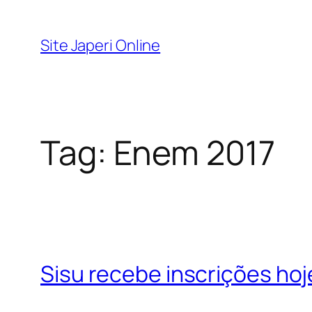
Pular
para
Site Japeri Online
o
conteúdo
Tag:
Enem 2017
Sisu recebe inscrições hoj