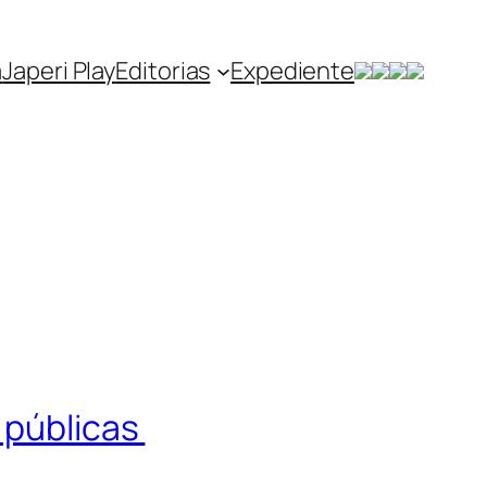
a
Japeri Play
Editorias
Expediente
 públicas