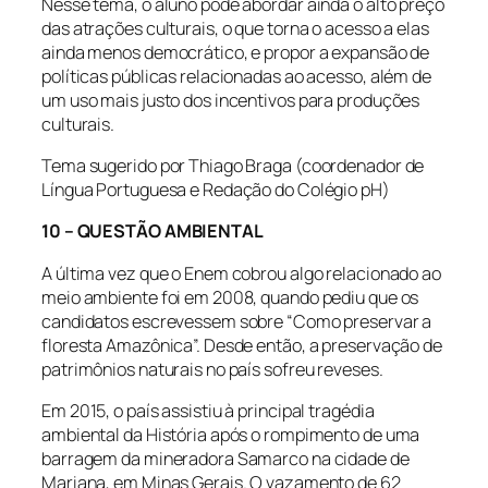
Nesse tema, o aluno pode abordar ainda o alto preço
das atrações culturais, o que torna o acesso a elas
ainda menos democrático, e propor a expansão de
políticas públicas relacionadas ao acesso, além de
um uso mais justo dos incentivos para produções
culturais.
Tema sugerido por Thiago Braga (coordenador de
Língua Portuguesa e Redação do Colégio pH)
10 – QUESTÃO AMBIENTAL
A última vez que o Enem cobrou algo relacionado ao
meio ambiente foi em 2008, quando pediu que os
candidatos escrevessem sobre “Como preservar a
floresta Amazônica”. Desde então, a preservação de
patrimônios naturais no país sofreu reveses.
Em 2015, o país assistiu à principal tragédia
ambiental da História após o rompimento de uma
barragem da mineradora Samarco na cidade de
Mariana, em Minas Gerais. O vazamento de 62