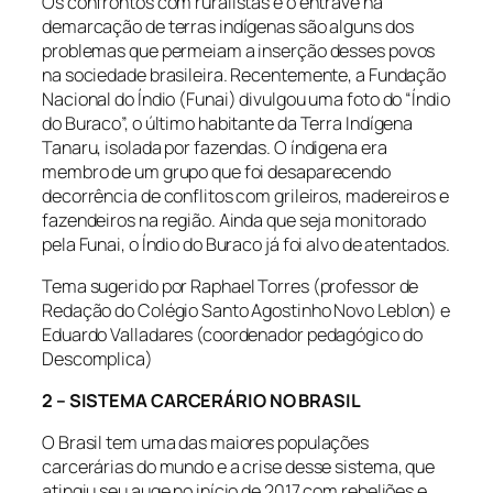
Os confrontos com ruralistas e o entrave na
demarcação de terras indígenas são alguns dos
problemas que permeiam a inserção desses povos
na sociedade brasileira. Recentemente, a Fundação
Nacional do Índio (Funai) divulgou uma foto do “Índio
do Buraco”, o último habitante da Terra Indígena
Tanaru, isolada por fazendas. O índigena era
membro de um grupo que foi desaparecendo
decorrência de conflitos com grileiros, madereiros e
fazendeiros na região. Ainda que seja monitorado
pela Funai, o Índio do Buraco já foi alvo de atentados.
Tema sugerido por Raphael Torres (professor de
Redação do Colégio Santo Agostinho Novo Leblon) e
Eduardo Valladares (coordenador pedagógico do
Descomplica)
2 – SISTEMA CARCERÁRIO NO BRASIL
O Brasil tem uma das maiores populações
carcerárias do mundo e a crise desse sistema, que
atingiu seu auge no início de 2017 com rebeliões e