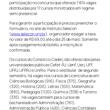
participação no concurso que oferece 7.874 vagas
distribuídas por 17 cursos ministrados em regime
semi presencial.
Para garantir a participação é preciso preencher o
formulário, no site do Instituto Selecon
(
www.selecon.org.br
), organizador e pagar a taxa,
no valor de R$ 69,00 até o dia 25 de maio. Somente
após o pagamento do boleto, a inscrição é
confirmada.
Os cursos do Consórcio Cederj são oferecidos pelas
universidades públicas Cefet-RJ, Uenf, Uerj, UFF,
UFRJ, UFRRJ e UniRio. Para o vestibular de segundo
semestro, há vagas nos cursos de Licenciaturas em:
Ciências Biológicas (916), Física (375), Geografia
(320), História (200), Letras (300), Matemática
(830), Pedagogia (1.120), Química (338) e Turismo
(335). Há vagas também para cursos de
bacharelado em Administração (761),
Administração Pública (400), Ciências Contábeis