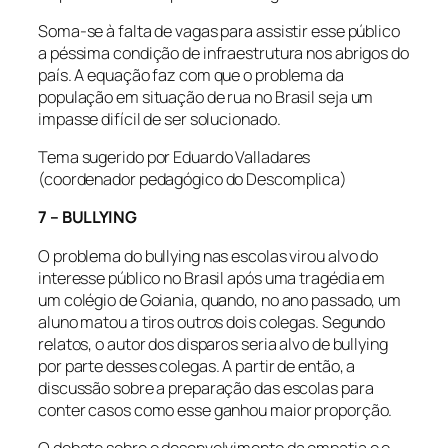
Soma-se à falta de vagas para assistir esse público
a péssima condição de infraestrutura nos abrigos do
país. A equação faz com que o problema da
população em situação de rua no Brasil seja um
impasse difícil de ser solucionado.
Tema sugerido por Eduardo Valladares
(coordenador pedagógico do Descomplica)
7 – BULLYING
O problema do bullying nas escolas virou alvo do
interesse público no Brasil após uma tragédia em
um colégio de Goiania, quando, no ano passado, um
aluno matou a tiros outros dois colegas. Segundo
relatos, o autor dos disparos seria alvo de bullying
por parte desses colegas. A partir de então, a
discussão sobre a preparação das escolas para
conter casos como esse ganhou maior proporção.
O debate sobre o desenvolvimento da empatia e o