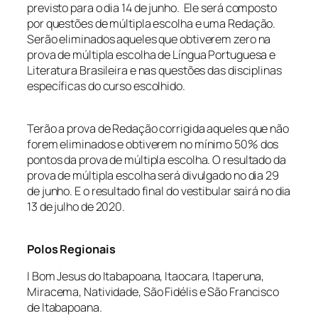
previsto para o dia 14 de junho. Ele será composto
por questões de múltipla escolha e uma Redação.
Serão eliminados aqueles que obtiverem zero na
prova de múltipla escolha de Língua Portuguesa e
Literatura Brasileira e nas questões das disciplinas
específicas do curso escolhido.
Terão a prova de Redação corrigida aqueles que não
forem eliminados e obtiverem no mínimo 50% dos
pontos da prova de múltipla escolha. O resultado da
prova de múltipla escolha será divulgado no dia 29
de junho. E o resultado final do vestibular sairá no dia
13 de julho de 2020.
Polos Regionais
I Bom Jesus do Itabapoana, Itaocara, Itaperuna,
Miracema, Natividade, São Fidélis e São Francisco
de Itabapoana.