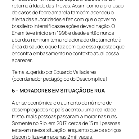
retorno à Idade das Trevas. Assim como a profusão
de casos de febre amarela também acendeu o
alerta das autoridades e fez com que o governo
brasileiro intensificasse ações de vacinação. O
Enem teve início em 1998 e desde então nunca
abordou nenhum tema relacionado diretamente à
área da saúde, o que faz com que essa questão que
encontra embasamento no contexto atual possa
aparecer.
Tema sugerido por Eduardo Valladares
(coordenador pedagógico do Descomplica)
6 – MORADORES EM SITUAÇÃO DE RUA
A crise econômica e o aumento do número de
desempregados no país acentou uma realidade
triste: mais pessoas passaram a morar nas ruas.
Somente no Rio, em 2017, cerca de 15 mil pessoas
estavam nessa situação, enquanto que os abrigos
disponibilizavam apenas 2 mil vagas.