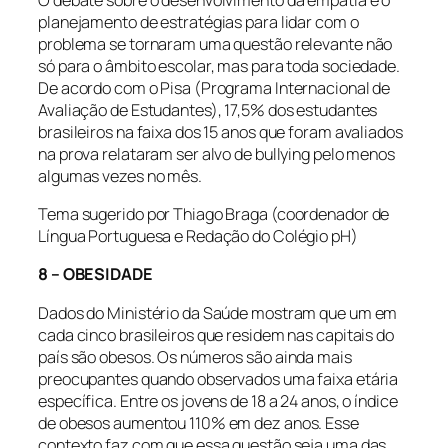
planejamento de estratégias para lidar com o
problema se tornaram uma questão relevante não
só para o âmbito escolar, mas para toda sociedade.
De acordo com o Pisa (Programa Internacional de
Avaliação de Estudantes), 17,5% dos estudantes
brasileiros na faixa dos 15 anos que foram avaliados
na prova relataram ser alvo de bullying pelo menos
algumas vezes no mês.
Tema sugerido por Thiago Braga (coordenador de
Língua Portuguesa e Redação do Colégio pH)
8 – OBESIDADE
Dados do Ministério da Saúde mostram que um em
cada cinco brasileiros que residem nas capitais do
país são obesos. Os números são ainda mais
preocupantes quando observados uma faixa etária
específica. Entre os jovens de 18 a 24 anos, o índice
de obesos aumentou 110% em dez anos. Esse
contexto faz com que essa questão seja uma das