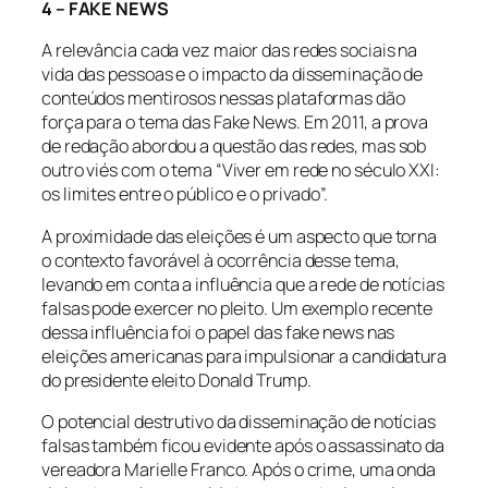
4 – FAKE NEWS
A relevância cada vez maior das redes sociais na
vida das pessoas e o impacto da disseminação de
conteúdos mentirosos nessas plataformas dão
força para o tema das Fake News. Em 2011, a prova
de redação abordou a questão das redes, mas sob
outro viés com o tema “Viver em rede no século XXI:
os limites entre o público e o privado”.
A proximidade das eleições é um aspecto que torna
o contexto favorável à ocorrência desse tema,
levando em conta a influência que a rede de notícias
falsas pode exercer no pleito. Um exemplo recente
dessa influência foi o papel das fake news nas
eleições americanas para impulsionar a candidatura
do presidente eleito Donald Trump.
O potencial destrutivo da disseminação de notícias
falsas também ficou evidente após o assassinato da
vereadora Marielle Franco. Após o crime, uma onda