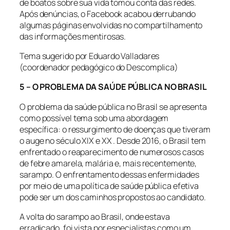
de boatos sobre sua vida tomou conta das redes.
Após denúncias, o Facebook acabou derrubando
algumas páginas envolvidas no compartilhamento
das informações mentirosas.
Tema sugerido por Eduardo Valladares
(coordenador pedagógico do Descomplica)
5 – O PROBLEMA DA SAÚDE PÚBLICA NO BRASIL
O problema da saúde pública no Brasil se apresenta
como possível tema sob uma abordagem
específica: o ressurgimento de doenças que tiveram
o auge no século XIX e XX . Desde 2016, o Brasil tem
enfrentado o reaparecimento de numerosos casos
de febre amarela, malária e, mais recentemente,
sarampo. O enfrentamento dessas enfermidades
por meio de uma política de saúde pública efetiva
pode ser um dos caminhos propostos ao candidato.
A volta do sarampo ao Brasil, onde estava
erradicado, foi vista por especialistas como um