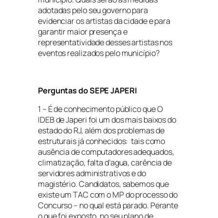
adotadas pelo seu governo para
evidenciar os artistas da cidade e para
garantir maior presença e
representatividade desses artistas nos
eventos realizados pelo município?
Perguntas do SEPE JAPERI
1 – É de conhecimento público que O
IDEB de Japeri foi um dos mais baixos do
estado do RJ, além dos problemas de
estruturais já conhecidos: tais como
ausência de computadores adequados,
climatização, falta d’agua, carência de
servidores administrativos e do
magistério. Candidatos, sabemos que
existe um TAC com o MP do processo do
Concurso – no qual está parado. Perante
o que foi exposto, no seu plano de