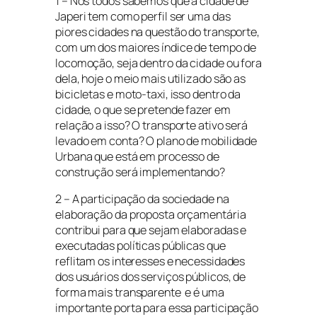
1 – Nós todos sabemos que a cidade de
Japeri tem como perfil ser uma das
piores cidades na questão do transporte,
com um dos maiores índice de tempo de
locomoção, seja dentro da cidade ou fora
dela, hoje o meio mais utilizado são as
bicicletas e moto-taxi, isso dentro da
cidade, o que se pretende fazer em
relação a isso? O transporte ativo será
levado em conta? O plano de mobilidade
Urbana que está em processo de
construção será implementando?
2 – A participação da sociedade na
elaboração da proposta orçamentária
contribui para que sejam elaboradas e
executadas políticas públicas que
reflitam os interesses e necessidades
dos usuários dos serviços públicos, de
forma mais transparente e é uma
importante porta para essa participação