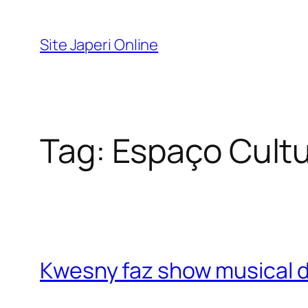
Pular
para
Site Japeri Online
o
conteúdo
Tag:
Espaço Cultu
Kwesny faz show musical 