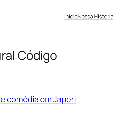
Início
Nossa Históri
ral Código
de comédia em Japeri