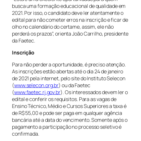
busca uma formação educacional de qualidade em
2021. Por isso, o candidato deve ler atentamente o
edital para não cometer erros na inscrição e ficar de
olho no calendário do certame, assim, ele não
perderá os prazos”, orienta João Carrilho, presidente
da Faetec.
Inscrição
Para não perder a oportunidade, é preciso atenção.
As inscrições estão abertas até o dia 24 de janeiro
de 2021 pela internet, pelo site do Instituto Selecon
(
www.selecon.org.br
) ou da Faetec
(
www.faetec.rj.gov.br
). Os interessados devem ler o
edital e conferir os requisitos. Para as vagas de
Ensino Técnico, Médio e Cursos Superiores a taxa é
de R$ 55,00 e pode ser paga em qualquer agência
bancária até a data do vencimento. Somente após o
pagamento a participação no processo seletivo é
confirmada.