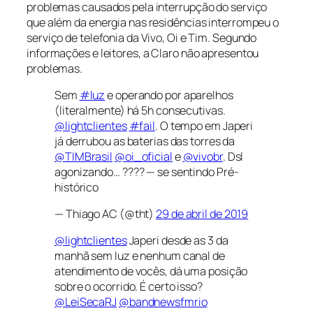
problemas causados pela interrupção do serviço
que além da energia nas residências interrompeu o
serviço de telefonia da Vivo, Oi e Tim. Segundo
informações e leitores, a Claro não apresentou
problemas.
Sem
#luz
e operando por aparelhos
(literalmente) há 5h consecutivas.
@lightclientes
#fail
. O tempo em Japeri
já derrubou as baterias das torres da
@TIMBrasil
@oi_oficial
e
@vivobr
. Dsl
agonizando… ???? — se sentindo Pré-
histórico
— Thiago AC (@tht)
29 de abril de 2019
@lightclientes
Japeri desde as 3 da
manhã sem luz e nenhum canal de
atendimento de vocês, dá uma posição
sobre o ocorrido. É certo isso?
@LeiSecaRJ
@bandnewsfmrio