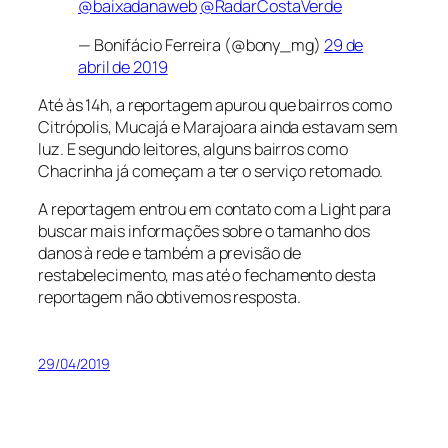
@baixadanaweb
@RadarCostaVerde
— Bonifácio Ferreira (@bony_mg)
29 de
abril de 2019
Até às 14h, a reportagem apurou que bairros como
Citrópolis, Mucajá e Marajoara ainda estavam sem
luz. E segundo leitores, alguns bairros como
Chacrinha já começam a ter o serviço retomado.
A reportagem entrou em contato com a Light para
buscar mais informações sobre o tamanho dos
danos à rede e também a previsão de
restabelecimento, mas até o fechamento desta
reportagem não obtivemos resposta.
29/04/2019