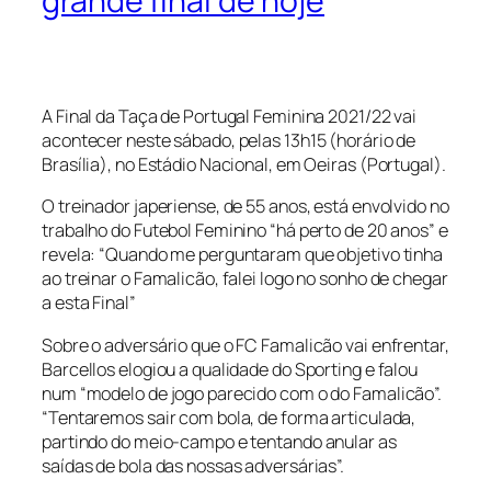
grande final de hoje
A Final da Taça de Portugal Feminina 2021/22 vai
acontecer neste sábado, pelas 13h15 (horário de
Brasília), no Estádio Nacional, em Oeiras (Portugal).
O treinador japeriense, de 55 anos, está envolvido no
trabalho do Futebol Feminino “há perto de 20 anos” e
revela: “Quando me perguntaram que objetivo tinha
ao treinar o Famalicão, falei logo no sonho de chegar
a esta Final”
Sobre o adversário que o FC Famalicão vai enfrentar,
Barcellos elogiou a qualidade do Sporting e falou
num “modelo de jogo parecido com o do Famalicão”.
“Tentaremos sair com bola, de forma articulada,
partindo do meio-campo e tentando anular as
saídas de bola das nossas adversárias”.