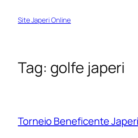
Pular
para
Site Japeri Online
o
conteúdo
Tag:
golfe japeri
Torneio Beneficente Japer