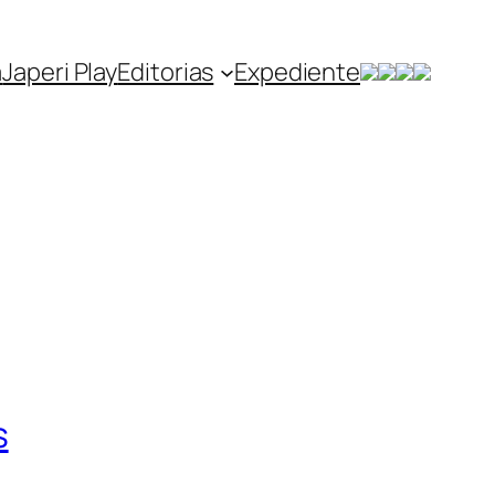
a
Japeri Play
Editorias
Expediente
s