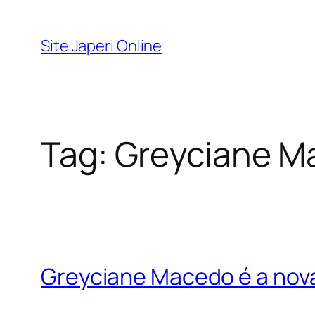
Pular
para
Site Japeri Online
o
conteúdo
Tag:
Greyciane M
Greyciane Macedo é a nov