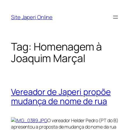
Pular
para
Site Japeri Online
o
conteúdo
Tag:
Homenagem à
Joaquim Marçal
Vereador de Japeri propõe
mudança de nome de rua
O vereador Helder Pedro (PT do B)
apresentou a proposta de mudança do nome da rua