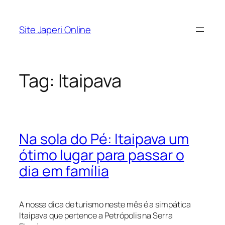
Pular
para
Site Japeri Online
o
conteúdo
Tag:
Itaipava
Na sola do Pé: Itaipava um
ótimo lugar para passar o
dia em família
A nossa dica de turismo neste mês é a simpática
Itaipava que pertence a Petrópolis na Serra