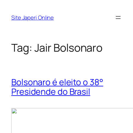
Pular
para
Site Japeri Online
o
conteúdo
Tag:
Jair Bolsonaro
Bolsonaro é eleito o 38°
Presidende do Brasil