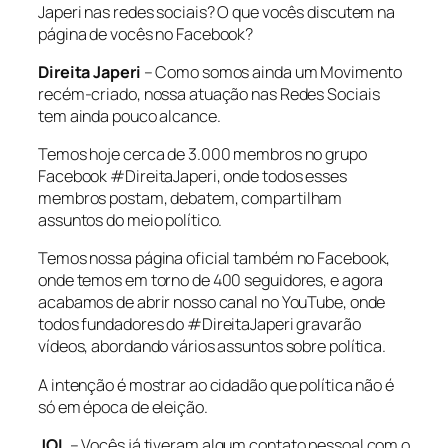
Japeri nas redes sociais? O que vocês discutem na
página de vocês no Facebook?
Direita Japeri
– Como somos ainda um Movimento
recém-criado, nossa atuação nas Redes Sociais
tem ainda pouco alcance.
Temos hoje cerca de 3.000 membros no grupo
Facebook #DireitaJaperi, onde todos esses
membros postam, debatem, compartilham
assuntos do meio político.
Temos nossa página oficial também no Facebook,
onde temos em torno de 400 seguidores, e agora
acabamos de abrir nosso canal no YouTube, onde
todos fundadores do #DireitaJaperi gravarão
vídeos, abordando vários assuntos sobre política.
A intenção é mostrar ao cidadão que política não é
só em época de eleição.
JOL
– Vocês já tiveram algum contato pessoal com o