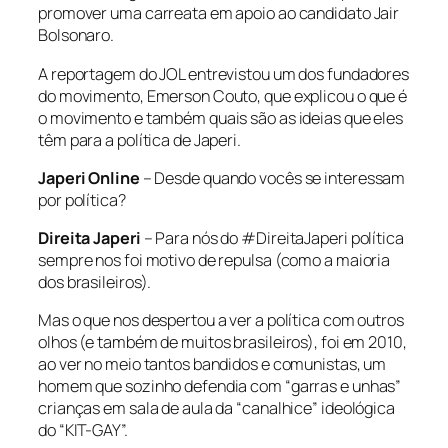
promover uma carreata em apoio ao candidato Jair
Bolsonaro.
A reportagem do JOL entrevistou um dos fundadores
do movimento, Emerson Couto, que explicou o que é
o movimento e também quais são as ideias que eles
têm para a política de Japeri.
Japeri Online
– Desde quando vocês se interessam
por política?
Direita Japeri
– Para nós do #DireitaJaperi política
sempre nos foi motivo de repulsa (como a maioria
dos brasileiros).
Mas o que nos despertou a ver a política com outros
olhos (e também de muitos brasileiros), foi em 2010,
ao ver no meio tantos bandidos e comunistas, um
homem que sozinho defendia com “garras e unhas”
crianças em sala de aula da “canalhice” ideológica
do “KIT-GAY”.