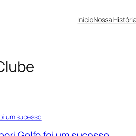
Início
Nossa Históri
 Clube
peri Golfe foi um sucesso