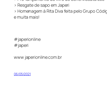
> Resgate de sapo em Japeri
> Homenagem à Rita Diva feita pelo Grupo Códi
e muita mais!
#japerionline
#japeri
www japerionline.com.br
06/05/2021