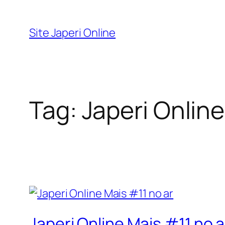
Pular
para
Site Japeri Online
o
conteúdo
Tag:
Japeri Onlin
Japeri Online Mais #11 no a