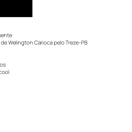
sente
ga de Welington Carioca pelo Treze-PB
ros
cool