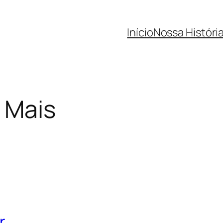
Início
Nossa Históri
e Mais
r