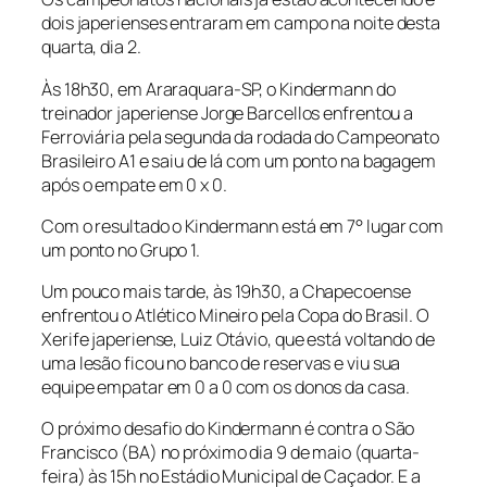
dois japerienses entraram em campo na noite desta
quarta, dia 2.
Às 18h30, em Araraquara-SP, o Kindermann do
treinador japeriense Jorge Barcellos enfrentou a
Ferroviária pela segunda da rodada do Campeonato
Brasileiro A1 e saiu de lá com um ponto na bagagem
após o empate em 0 x 0.
Com o resultado o Kindermann está em 7° lugar com
um ponto no Grupo 1.
Um pouco mais tarde, às 19h30, a Chapecoense
enfrentou o Atlético Mineiro pela Copa do Brasil. O
Xerife japeriense, Luiz Otávio, que está voltando de
uma lesão ficou no banco de reservas e viu sua
equipe empatar em 0 a 0 com os donos da casa.
O próximo desafio do Kindermann é contra o São
Francisco (BA) no próximo dia 9 de maio (quarta-
feira) às 15h no Estádio Municipal de Caçador. E a