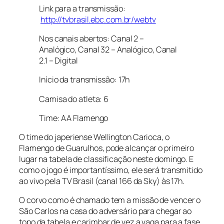
Link para a transmissão:
http://tvbrasil.ebc.com.br/webtv
Nos canais abertos: Canal 2 –
Analógico, Canal 32 – Analógico, Canal
2.1 – Digital
Início da transmissão: 17h
Camisa do atleta: 6
Time: AA Flamengo
O time do japeriense Wellington Carioca, o
Flamengo de Guarulhos, pode alcançar o primeiro
lugar na tabela de classificação neste domingo. E
como o jogo é importantíssimo, ele será transmitido
ao vivo pela TV Brasil (canal 166 da Sky) às 17h.
O corvo como é chamado tem a missão de vencer o
São Carlos na casa do adversário para chegar ao
topo da tabela e carimbar de vez a vaga para a fase