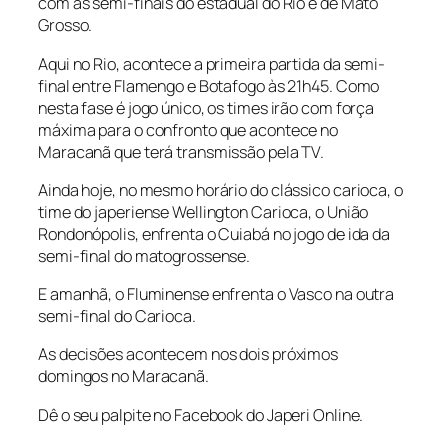
com as semi-finais do estadual do Rio e de Mato
Grosso.
Aqui no Rio, acontece a primeira partida da semi-
final entre Flamengo e Botafogo às 21h45. Como
nesta fase é jogo único, os times irão com força
máxima para o confronto que acontece no
Maracanã que terá transmissão pela TV.
Ainda hoje, no mesmo horário do clássico carioca, o
time do japeriense Wellington Carioca, o União
Rondonópolis, enfrenta o Cuiabá no jogo de ida da
semi-final do matogrossense.
E amanhã, o Fluminense enfrenta o Vasco na outra
semi-final do Carioca.
As decisões acontecem nos dois próximos
domingos no Maracanã.
Dê o seu palpite no Facebook do Japeri Online.