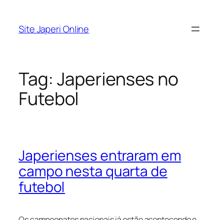
Pular
para
Site Japeri Online
o
conteúdo
Tag:
Japerienses no
Futebol
Japerienses entraram em
campo nesta quarta de
futebol
Os campeonatos nacionais já estão acontecendo e