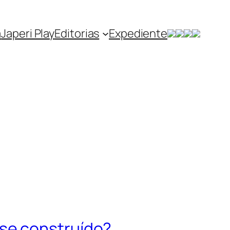
a
Japeri Play
Editorias
Expediente
se construído?