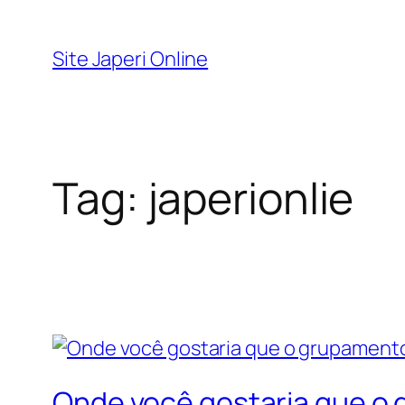
Pular
para
Site Japeri Online
o
conteúdo
Tag:
japerionlie
Onde você gostaria que o