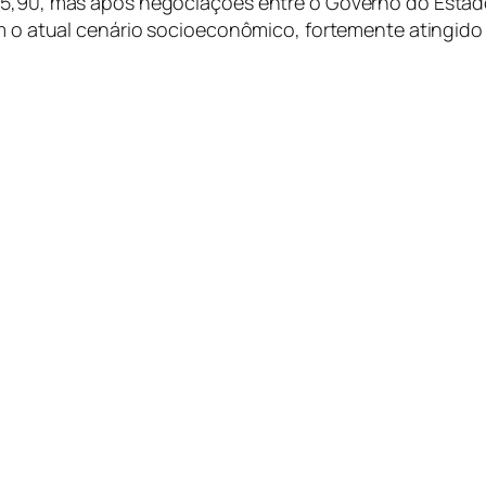
 5,90, mas após negociações entre o Governo do Estado
com o atual cenário socioeconômico, fortemente atingid