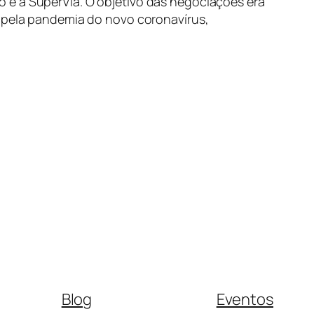
 e a SuperVia. O objetivo das negociações era
o pela pandemia do novo coronavírus,
Blog
Eventos