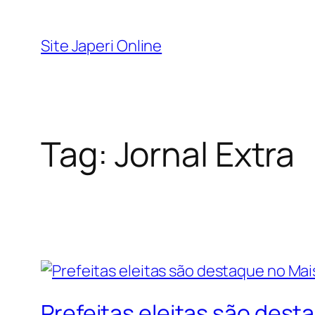
Pular
para
Site Japeri Online
o
conteúdo
Tag:
Jornal Extra
Prefeitas eleitas são dest