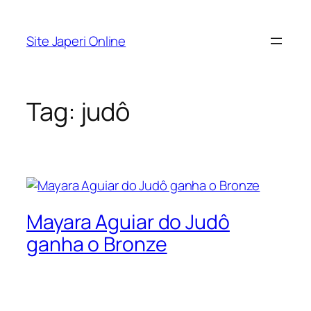
Pular
para
Site Japeri Online
o
conteúdo
Tag:
judô
Mayara Aguiar do Judô
ganha o Bronze