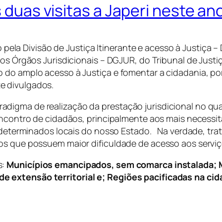
s duas visitas a Japeri neste an
a Divisão de Justiça Itinerante e acesso à Justiça – 
aos Órgãos Jurisdicionais – DGJUR, do Tribunal de Justi
o do amplo acesso à Justiça e fomentar a cidadania, p
e divulgados.
digma de realização da prestação jurisdicional no q
 encontro de cidadãos, principalmente aos mais necess
em determinados locais do nosso Estado. Na verdade, tr
os que possuem maior dificuldade de acesso aos serviç
s:
Municípios emancipados, sem comarca instalada;
 extensão territorial e; Regiões pacificadas na cida