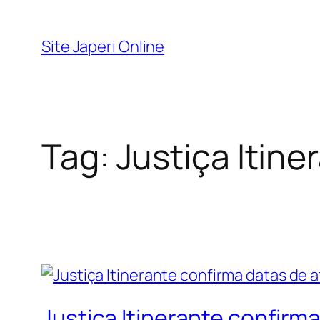
Pular
para
Site Japeri Online
o
conteúdo
Tag:
Justiça Itine
Justiça Itinerante confir