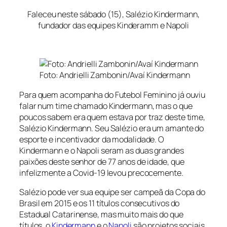
Faleceu neste sábado (15), Salézio Kindermann,
fundador das equipes Kinderamm e Napoli
Foto: Andrielli Zambonin/Avaí Kindermann
Para quem acompanha do Futebol Feminino já ouviu
falar num time chamado Kindermann, mas o que
poucos sabem era quem estava por traz deste time,
Salézio Kindermann. Seu Salézio era um amante do
esporte e incentivador da modalidade. O
Kindermann e o Napoli seram as duas grandes
paixões deste senhor de 77 anos de idade, que
infelizmente a Covid-19 levou precocemente.
Salézio pode ver sua equipe ser campeã da Copa do
Brasil em 2015 e os 11 títulos consecutivos do
Estadual Catarinense, mas muito mais do que
títulos, o
Kindermann
e o
Napoli
são projetos sociais