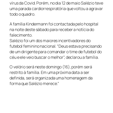
vírus da Covid. Porém, no dia 12 de maio Salézio teve
uma parada cardiorrespiratória que voltou a agravar
todo o quadro.
A família Kindermann foi contactada pelo hospital
na noite deste sábado para receber a notícia do
falecimento.
Salézio foi um dos maiores incentivadores do
futebol feminino nacional. “Deus estava precisando
de um dirigente para comandar o time de futebol do
céu e ele veio buscar o melhor”, declarou a família.
O velório será neste domingo (16), porém será
restrito à família. Em uma próxima data a ser
definida, será organizada uma homenagem da
forma que Salézio merece.”