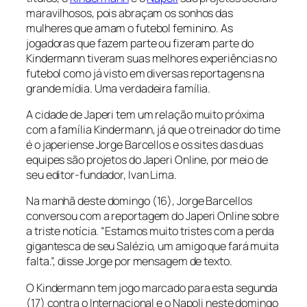
maravilhosos, pois abraçam os sonhos das
mulheres que amam o futebol feminino. As
jogadoras que fazem parte ou fizeram parte do
Kindermann tiveram suas melhores experiências no
futebol como já visto em diversas reportagens na
grande mídia. Uma verdadeira família.
A cidade de Japeri tem um relação muito próxima
com a família Kindermann, já que o treinador do time
é o japeriense Jorge Barcellos e os sites das duas
equipes são projetos do Japeri Online, por meio de
seu editor-fundador, Ivan Lima.
Na manhã deste domingo (16), Jorge Barcellos
conversou com a reportagem do Japeri Online sobre
a triste notícia. “Estamos muito tristes com a perda
gigantesca de seu Salézio, um amigo que fará muita
falta.”, disse Jorge por mensagem de texto.
O Kindermann tem jogo marcado para esta segunda
(17) contra o Internacional e o Napoli neste domingo