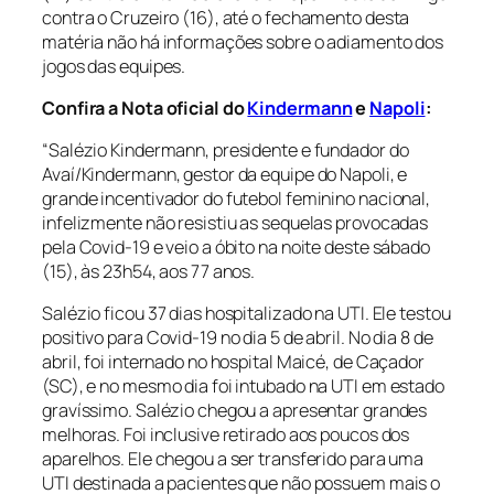
contra o Cruzeiro (16), até o fechamento desta
matéria não há informações sobre o adiamento dos
jogos das equipes.
Confira a Nota oficial do
Kindermann
e
Napoli
:
“Salézio Kindermann, presidente e fundador do
Avaí/Kindermann, gestor da equipe do Napoli, e
grande incentivador do futebol feminino nacional,
infelizmente não resistiu as sequelas provocadas
pela Covid-19 e veio a óbito na noite deste sábado
(15), às 23h54, aos 77 anos.
Salézio ficou 37 dias hospitalizado na UTI. Ele testou
positivo para Covid-19 no dia 5 de abril. No dia 8 de
abril, foi internado no hospital Maicé, de Caçador
(SC), e no mesmo dia foi intubado na UTI em estado
gravíssimo. Salézio chegou a apresentar grandes
melhoras. Foi inclusive retirado aos poucos dos
aparelhos. Ele chegou a ser transferido para uma
UTI destinada a pacientes que não possuem mais o