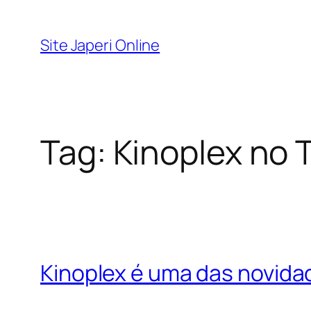
Pular
para
Site Japeri Online
o
conteúdo
Tag:
Kinoplex no
Kinoplex é uma das novid