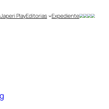
a
Japeri Play
Editorias
Expediente
ng