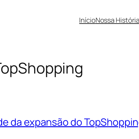
Início
Nossa Históri
 TopShopping
ade da expansão do TopShoppi