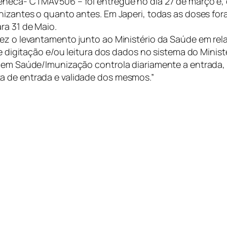
eneca- CTMAV506 – foi entregue no dia 27 de março e, d
nizantes o quanto antes. Em Japeri, todas as doses fora
ra 31 de Maio.
ez o levantamento junto ao Ministério da Saúde em rela
de digitação e/ou leitura dos dados no sistema do Minist
a em Saúde/Imunização controla diariamente a entrada,
a de entrada e validade dos mesmos.”