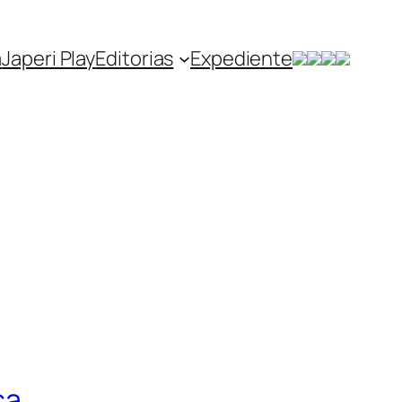
a
Japeri Play
Editorias
Expediente
ca