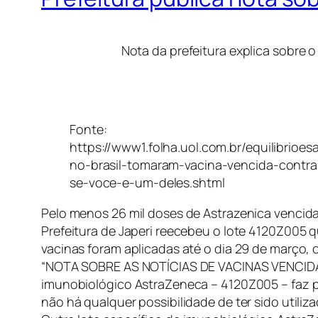
Nota da prefeitura explica sobre o
Fonte:
https://www1.folha.uol.com.br/equilibrioe
no-brasil-tomaram-vacina-vencida-contra
se-voce-e-um-deles.shtml
Pelo menos 26 mil doses de Astrazenica vencida
Prefeitura de Japeri reecebeu o lote 4120Z005 q
vacinas foram aplicadas até o dia 29 de março, o
“NOTA SOBRE AS NOTÍCIAS DE VACINAS VENCIDAS – 
imunobiológico AstraZeneca – 4120Z005 – faz par
não há qualquer possibilidade de ter sido utiliz