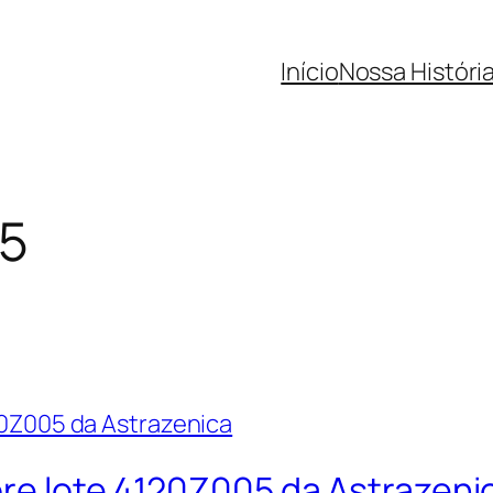
Início
Nossa Históri
05
bre lote 4120Z005 da Astrazeni