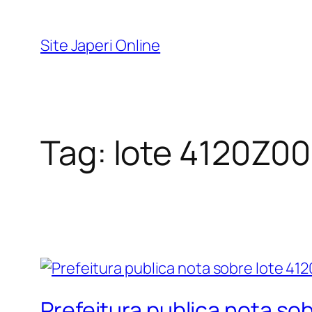
Pular
para
Site Japeri Online
o
conteúdo
Tag:
lote 4120Z0
Prefeitura publica nota so