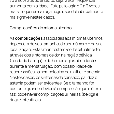
70 a 80% aos 50 anos, ou seja, a sua frequência
aumenta com a idade. Esta patologia é 2 a 3 vezes
mais frequente na raça negra, sendo habitualmente
mais grave nestes casos.
Complicações do mioma uterino
As
complicações
associadas aos miomas uterinos
dependem do seu tamanho, do seu número e da sua
localização. Estas manifestam-se, habitualmente,
através dos sintomas de dor na região pélvica
(fundo da barriga) e de hemorragias abundantes
durante a menstruação, com possibilidade de
repercussões na hemoglobina da mulher e anemia.
Nestes casos, os sintomas de cansaço, palidez e
astenia podem ser evidentes. Se o tamanho for
bastante grande, devido à compressão que o útero
faz, pode haver complicações urinárias (bexiga e
rins) e intestinais.