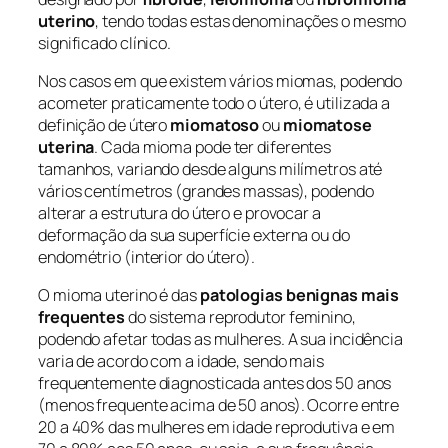
uterino
, tendo todas estas denominações o mesmo
significado clínico.
Nos casos em que existem vários miomas, podendo
acometer praticamente todo o útero, é utilizada a
definição de útero
miomatoso
ou
miomatose
uterina
. Cada mioma pode ter diferentes
tamanhos, variando desde alguns milímetros até
vários centímetros (grandes massas), podendo
alterar a estrutura do útero e provocar a
deformação da sua superfície externa ou do
endométrio (interior do útero).
O mioma uterino é das
patologias benignas mais
frequentes
do sistema reprodutor feminino,
podendo afetar todas as mulheres. A sua incidência
varia de acordo com a idade, sendo mais
frequentemente diagnosticada antes dos 50 anos
(menos frequente acima de 50 anos). Ocorre entre
20 a 40% das mulheres em idade reprodutiva e em