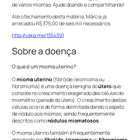
de vários miomas. Ajude doando e compartilhando!
Até o fechamento desta matéria, Márcia já
arrecadou R$ 375,00 de seis mil necessários.
http://vaka.me/1354391
Sobre a doença
O que é um mioma uterino?
O
mioma uterino
(fibróide, leiomioma ou
fibromioma) é uma doença benigna do
útero
que
consiste no crescimento exagerado das células do
miométrio (parede do útero). O crescimento destas
células ocorre de forma delimitada dando o aspeto
de nódulo aos miomas, sendo frequentemente
descritos como
nódulos miomatosos
.
O mioma uterino também é frequentemente
designado por
fibróide
,
leiomioma
ou
fibromioma