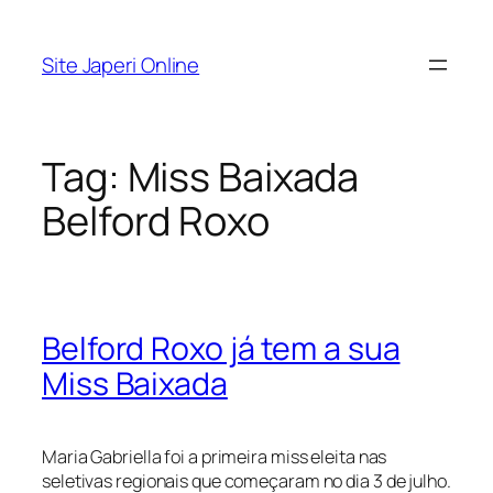
Pular
para
Site Japeri Online
o
conteúdo
Tag:
Miss Baixada
Belford Roxo
Belford Roxo já tem a sua
Miss Baixada
Maria Gabriella foi a primeira miss eleita nas
seletivas regionais que começaram no dia 3 de julho.