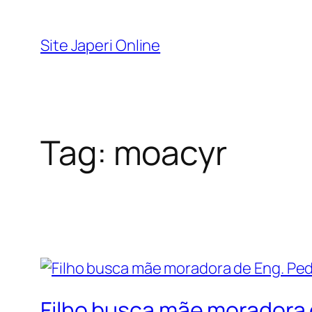
Pular
para
Site Japeri Online
o
conteúdo
Tag:
moacyr
Filho busca mãe moradora 