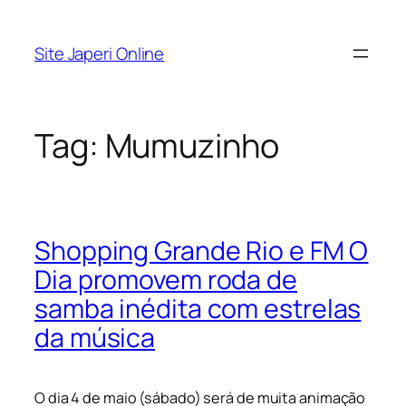
Pular
para
Site Japeri Online
o
conteúdo
Tag:
Mumuzinho
Shopping Grande Rio e FM O
Dia promovem roda de
samba inédita com estrelas
da música
O dia 4 de maio (sábado) será de muita animação