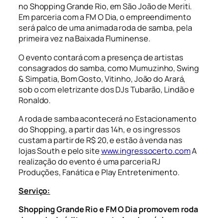
no Shopping Grande Rio, em São João de Meriti.
Em parceria com a FM O Dia, o empreendimento
será palco de uma animada roda de samba, pela
primeira vez na Baixada Fluminense.
O evento contará com a presença de artistas
consagrados do samba, como Mumuzinho, Swing
& Simpatia, Bom Gosto, Vitinho, João do Arará,
sob o com eletrizante dos DJs Tubarão, Lindão e
Ronaldo.
A roda de samba acontecerá no Estacionamento
do Shopping, a partir das 14h, e os ingressos
custam a partir de R$ 20, e estão à venda nas
lojas South e pelo site
www.ingressocerto.com
A
realização do evento é uma parceria RJ
Produções, Fanática e Play Entretenimento.
Serviço:
Shopping Grande Rio e FM O Dia promovem roda