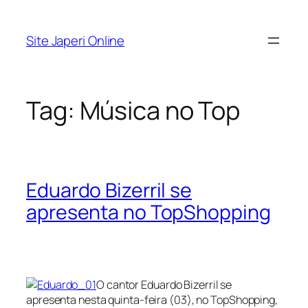
Pular
para
Site Japeri Online
o
conteúdo
Tag:
Música no Top
Eduardo Bizerril se
apresenta no TopShopping
O cantor Eduardo Bizerril se
apresenta nesta quinta-feira (03), no TopShopping,