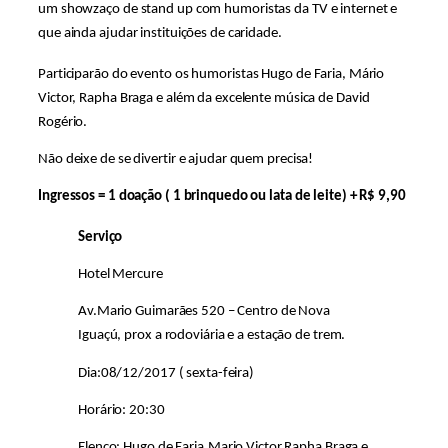
um
showzaço de stand up com humoristas da TV e internet e
que ainda ajudar instituições de caridade.
Participarão do evento os
humoristas Hugo de Faria, Mário
Victor, Rapha Braga e além da excelente música de David
Rogério.
Não deixe de se divertir e ajudar quem precisa!
Ingressos = 1 doação ( 1 brinquedo ou lata de leite) + R$ 9,90
Serviço
Hotel Mercure
Av.Mario Guimarães 520 – Centro de Nova
Iguaçú, prox a rodoviária e a estação de trem.
Dia:08/12/2017 ( sexta-feira)
Horário: 20:30
Elenco: Hugo de Faria,Mario Victor,Rapha Braga e