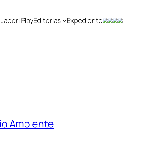
a
Japeri Play
Editorias
Expediente
io Ambiente