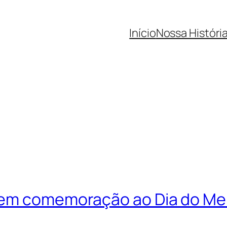
Início
Nossa Históri
 em comemoração ao Dia do Me