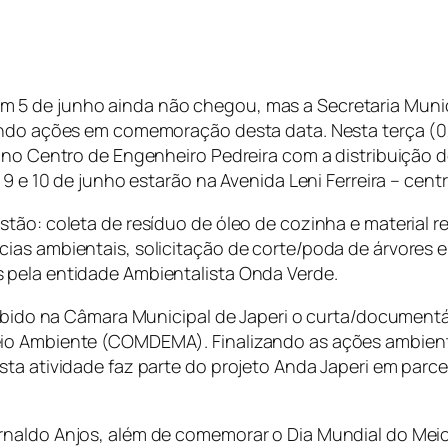
 5 de junho ainda não chegou, mas a Secretaria Muni
zando ações em comemoração desta data. Nesta terça (
 no Centro de Engenheiro Pedreira com a distribuição d
9 e 10 de junho estarão na Avenida Leni Ferreira – centr
stão: coleta de resíduo de óleo de cozinha e material
ias ambientais, solicitação de corte/poda de árvores e
 pela entidade Ambientalista Onda Verde.
xibido na Câmara Municipal de Japeri o curta/documentár
io Ambiente (COMDEMA). Finalizando as ações ambienta
a atividade faz parte do projeto Anda Japeri em parceri
rnaldo Anjos, além de comemorar o Dia Mundial do Meio