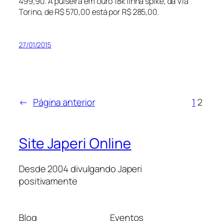
499,90. A pulseira em ouro 18k linha spike, da Via
Torino, de R$ 570,00 está por R$ 285,00.
27/01/2015
←
Página anterior
1
2
Site Japeri Online
Desde 2004 divulgando Japeri
positivamente
Blog
Eventos