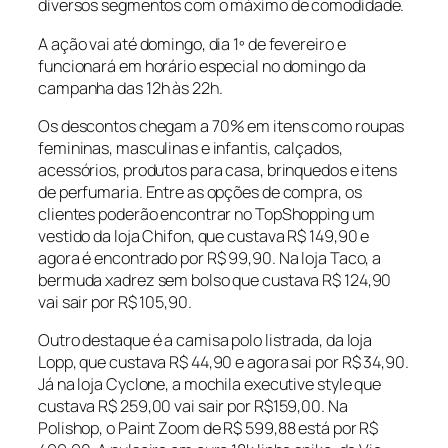
diversos segmentos com o máximo de comodidade.
A ação vai até domingo, dia 1º de fevereiro e
funcionará em horário especial no domingo da
campanha das 12h às 22h.
Os descontos chegam a 70% em itens como roupas
femininas, masculinas e infantis, calçados,
acessórios, produtos para casa, brinquedos e itens
de perfumaria. Entre as opções de compra, os
clientes poderão encontrar no TopShopping um
vestido da loja Chifon, que custava R$ 149,90 e
agora é encontrado por R$ 99,90. Na loja Taco, a
bermuda xadrez sem bolso que custava R$ 124,90
vai sair por R$ 105,90.
Outro destaque é a camisa polo listrada, da loja
Lopp, que custava R$ 44,90 e agora sai por R$ 34,90.
Já na loja Cyclone, a mochila executive style que
custava R$ 259,00 vai sair por R$159,00. Na
Polishop, o Paint Zoom de R$ 599,88 está por R$