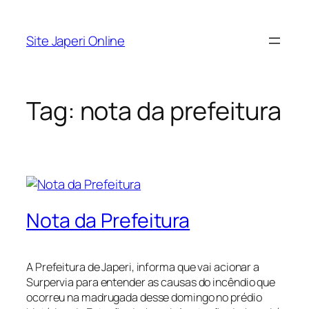
Pular
para
Site Japeri Online
o
conteúdo
Tag:
nota da prefeitura
Nota da Prefeitura
A Prefeitura de Japeri, informa que vai acionar a
Surpervia para entender as causas do incêndio que
ocorreu na madrugada desse domingo no prédio