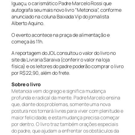
Iguaçu, o carismático Padre Marcelo Rossi que
autografa seu mais novo livro “Metonoia”, conforme
anunciado na coluna Baixada Vip do jornalista
Alberto Aquino.
O evento acontece na praça de alimentação e
começa às 11h.
A reportagem do JOL consultou o valor do livro no
site da Livraria Saraiva (conferir o valor na loja
física) e os leitores do padre poderão comprar o livro
por R$ 22,90, além do frete.
Sobre o livro
Metanoia vem do grego e significa mudança
profunda e radical da mente. Padre Marcelo ensina
que, diante dos problemas, somente uma nova
postura nos tornará livres para viver com plenitude e
maior felicidade, e esta mudança precisa começar
por dentro. O livro traz também orações especiais
do padre, que ajudam a enfrentar os obstáculos da