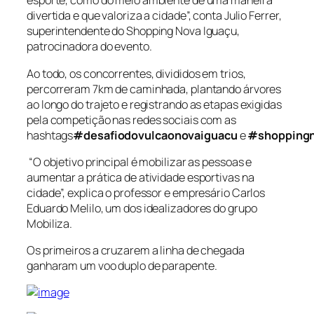
esporte, como do meio ambiente de uma maneira
divertida e que valoriza a cidade”, conta Julio Ferrer,
superintendente do Shopping Nova Iguaçu,
patrocinadora do evento.
Ao todo, os concorrentes, divididos em trios,
percorreram 7km de caminhada, plantando árvores
ao longo do trajeto e registrando as etapas exigidas
pela competição nas redes sociais com as
hashtags
#desafiodovulcaonovaiguacu
e
#shoppingn
“O objetivo principal é mobilizar as pessoas e
aumentar a prática de atividade esportivas na
cidade”, explica o professor e empresário Carlos
Eduardo Melilo, um dos idealizadores do grupo
Mobiliza.
Os primeiros a cruzarem a linha de chegada
ganharam um voo duplo de parapente.