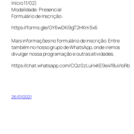
Início 11/02)
Modalidade: Presencial
Formulário de Inscrição:
https://forms.gle/GY6wDKi9gT2HKm3x6
Mais informações no formulário de inscrição. Entre
também no nosso grupo de WhatsApp, onde iremos
divulgar nossa programação e outras atividades.
https://chat.whatsapp.com/CQz0zLuHxKE9e4f8uVIoRb
26/01/2021