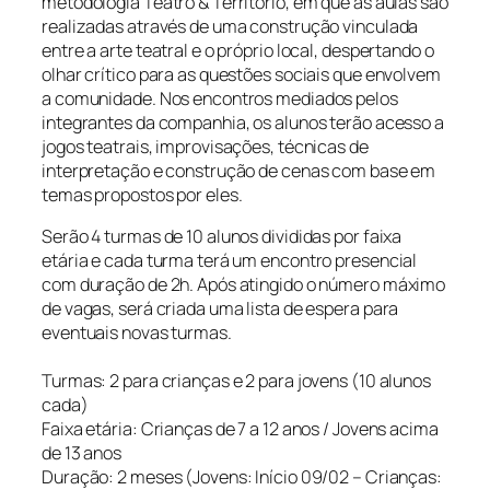
metodologia Teatro & Território, em que as aulas são
realizadas através de uma construção vinculada
entre a arte teatral e o próprio local, despertando o
olhar crítico para as questões sociais que envolvem
a comunidade. Nos encontros mediados pelos
integrantes da companhia, os alunos terão acesso a
jogos teatrais, improvisações, técnicas de
interpretação e construção de cenas com base em
temas propostos por eles.
Serão 4 turmas de 10 alunos divididas por faixa
etária e cada turma terá um encontro presencial
com duração de 2h. Após atingido o número máximo
de vagas, será criada uma lista de espera para
eventuais novas turmas.
Turmas: 2 para crianças e 2 para jovens (10 alunos
cada)
Faixa etária: Crianças de 7 a 12 anos / Jovens acima
de 13 anos
Duração: 2 meses (Jovens: Início 09/02 – Crianças: