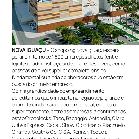
NOVA IGUAÇU –
O shopping Nova Iguaçu espera
gerar em torno de 1.500 empregos diretos (entre
lojistas e administração) de diferentes níveis, como
pessoas de nível superior completo, ensino
fundamental ou ainda colaboradores que estão em
busca do primeiro emprego.
Com a grandiosidade do empreendimento,
acreditamos que o impacto na regiao seja grande e
estimule ainda mais a economia local, explica o
superintendente, entre as empresas ja confirmadas
estão Crepelocks, Taco, Bagaggio, Antonella, Claro,
Unhas Express, Cacau Show, O boticario, Riachuelo,
Giraffas, South & Co, C & A, Renner, Toque a
Campainha, Lojas Americanas, Kinoplex, e Ponto