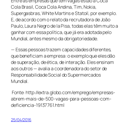
Entre as empresas que têm vagas estão a Coca
Cola Brasil, Coca Cola Andina, Tim, Nokia,
Supergasbras, White Martins e Statoil, por exemplo.
E, de acordo com o relato da recrutadora de João
Paulo, Laura Negro de la Pisa, todas elas têm muito a
ganhar com essa política, que já era adotada pelo
Mundial, antes mesmo da obrigatoriedade.
— Essas pessoas trazem capacidades diferentes,
que beneficiam a empresa: o exemplo que eles dão
de superação, de ética, de interação. Eles ensinam
aos outros — avalia a coordenadora do setor de
Responsabilidade Social do Supermercados
Mundial.
Fonte: http://extra.globo.com/emprego/empresas-
abrem-mais-de-500-vagas-para-pessoas-com-
deficiencia-19137761.html
25/04/2016