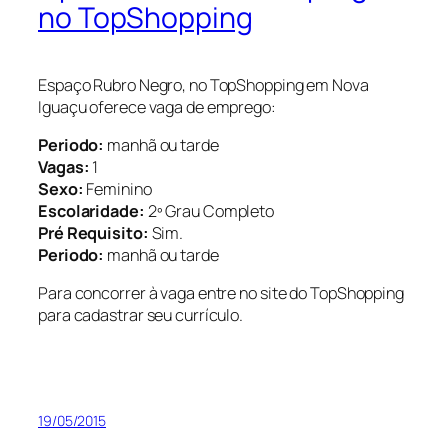
no TopShopping
Espaço Rubro Negro, no TopShopping em Nova
Iguaçu oferece vaga de emprego:
Periodo:
manhã ou tarde
Vagas:
1
Sexo:
Feminino
Escolaridade:
2º Grau Completo
Pré Requisito:
Sim.
Periodo:
manhã ou tarde
Para concorrer à vaga entre no site do TopShopping
para cadastrar seu currículo.
19/05/2015