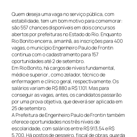
Quem deseja uma vaga no serviço pública, com
estabilidade, tem um bom motivo para comemorar:
são 557 chances disponíveis em dois concursos
abertos por prefeituras no Estado do Rio. Enquanto
Rio Bonito encerra, amanhã, as inscrições para 400
vagas, o município Engenheiro Paulo de Frontin
continua com o cadastramento para 157
oportunidades até 2 de setembro.
Em Rio Bonito, há cargos de níveis fundamental,
médio e superior , como zelador, técnico de
enfermagem e clínico geral, respectivamente. Os
salários variam de R$ 880 a R$ 1.101. Mas para
conseguir as vagas, antes, os candidatos passarão
por uma prova objetiva, que deverá ser aplicada em
25 de setembro.
A Prefeitura de Engenheiro Paulo de Frontin também
oferece oportunidades nos três níveis de
escolaridade, com salários entre R$ 913,54 e R$
5.700. Há postos de gesseiro, fiscal de obras, guarda