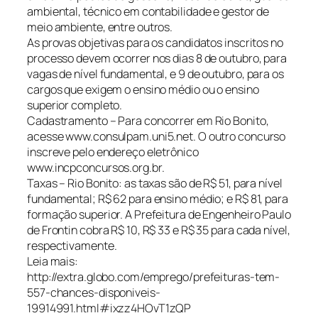
ambiental, técnico em contabilidade e gestor de
meio ambiente, entre outros.
As provas objetivas para os candidatos inscritos no
processo devem ocorrer nos dias 8 de outubro, para
vagas de nível fundamental, e 9 de outubro, para os
cargos que exigem o ensino médio ou o ensino
superior completo.
Cadastramento – Para concorrer em Rio Bonito,
acesse www.consulpam.uni5.net. O outro concurso
inscreve pelo endereço eletrônico
www.incpconcursos.org.br.
Taxas – Rio Bonito: as taxas são de R$ 51, para nível
fundamental; R$ 62 para ensino médio; e R$ 81, para
formação superior. A Prefeitura de Engenheiro Paulo
de Frontin cobra R$ 10, R$ 33 e R$ 35 para cada nível,
respectivamente.
Leia mais:
http://extra.globo.com/emprego/prefeituras-tem-
557-chances-disponiveis-
19914991.html#ixzz4HOvT1zQP