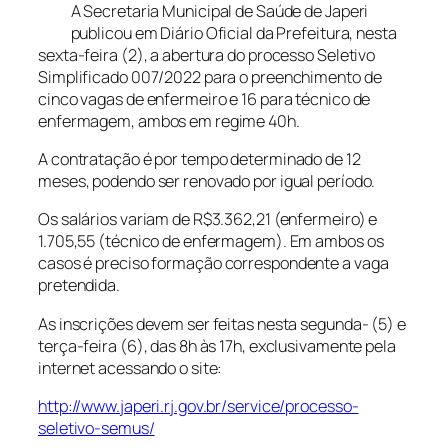
A Secretaria Municipal de Saúde de Japeri
publicou em Diário Oficial da Prefeitura, nesta
sexta-feira (2), a abertura do processo Seletivo
Simplificado 007/2022 para o preenchimento de
cinco vagas de enfermeiro e 16 para técnico de
enfermagem, ambos em regime 40h.
A contratação é por tempo determinado de 12
meses, podendo ser renovado por igual período.
Os salários variam de R$3.362,21 (enfermeiro) e
1.705,55 (técnico de enfermagem). Em ambos os
casos é preciso
formação correspondente a vaga
pretendida.
As inscrições devem ser feitas nesta segunda- (5) e
terça-feira (6), das 8h às 17h, exclusivamente pela
internet acessando o site:
http://www.japeri.rj.gov.br/service/processo-
seletivo-semus/