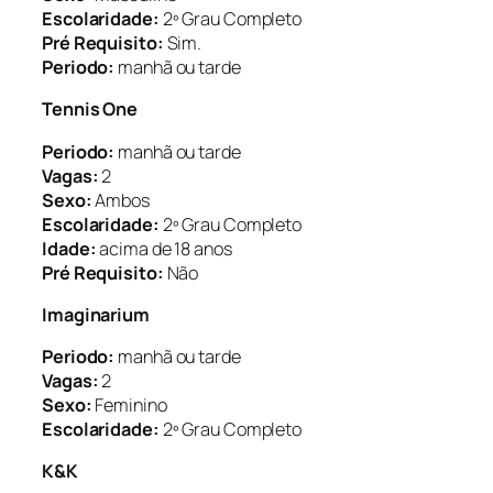
Escolaridade:
2º Grau Completo
Pré Requisito:
Sim.
Periodo:
manhã ou tarde
Tennis One
Periodo:
manhã ou tarde
Vagas:
2
Sexo:
Ambos
Escolaridade:
2º Grau Completo
Idade:
acima de 18 anos
Pré Requisito:
Não
Imaginarium
Periodo:
manhã ou tarde
Vagas:
2
Sexo:
Feminino
Escolaridade:
2º Grau Completo
K&K