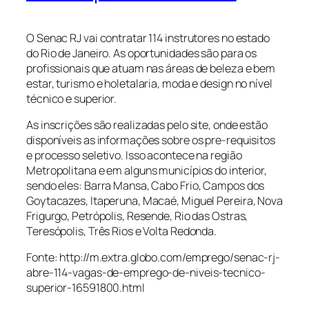
O Senac RJ vai contratar 114 instrutores no estado
do Rio de Janeiro. As oportunidades são para os
profissionais que atuam nas áreas de beleza e bem
estar, turismo e holetalaria, moda e design no nível
técnico e superior.
As inscrições são realizadas pelo site, onde estão
disponíveis as informações sobre os pre-requisitos
e processo seletivo. Isso acontece na região
Metropolitana e em alguns municípios do interior,
sendo eles: Barra Mansa, Cabo Frio, Campos dos
Goytacazes, Itaperuna, Macaé, Miguel Pereira, Nova
Frigurgo, Petrópolis, Resende, Rio das Ostras,
Teresópolis, Três Rios e Volta Redonda.
Fonte: http://m.extra.globo.com/emprego/senac-rj-
abre-114-vagas-de-emprego-de-niveis-tecnico-
superior-16591800.html