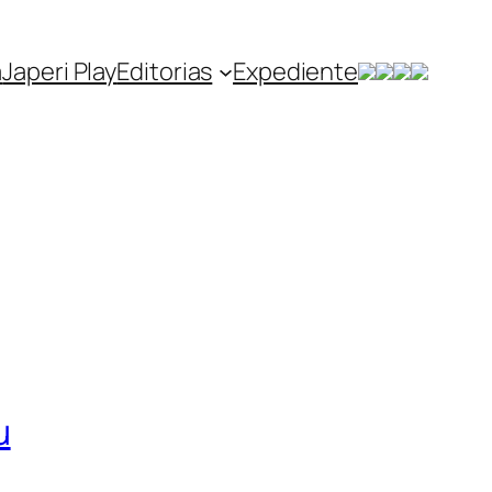
a
Japeri Play
Editorias
Expediente
u