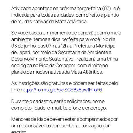
Atividade acontece na próxima terça-feira (03), e é
indicada para todas as idades, com direito a plantio
de mudas nativas da Mata Atlântica
Se você busca um momento de conexão com o meio
ambiente, temos a dica perfeita para você! No dia
03 de junho, das 07h às 12h, a Prefeitura Municipal
de Japeri, por meio da Secretaria de Ambiente e
Desenvolvimento Sustentável, realizará uma trilha
ecológica no Pico da Coragem, com direito ao
plantio de mudas nativas da Mata Atlântica.
As inscrições são gratuitas e podem ser feitas pelo
link:
https://forms.gle/skrSGEBx5bw1HfuF6
Durante o cadastro, serão solicitados: nome
completo, idade, e-mail, telefone e endereço.
Menores de idade devem estar acompanhados por
um responsável ou apresentar autorização por
escrito.