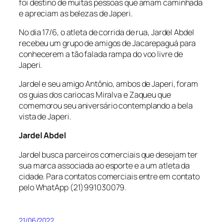
foi destino de muitas pessoas que amam caminhada
e apreciam as belezas de Japeri.
No dia 17/6, o atleta de corrida de rua, Jardel Abdel
recebeu um grupo de amigos de Jacarepaguá para
conhecerem a tão falada rampa do voo livre de
Japeri.
Jardel e seu amigo Antônio, ambos de Japeri, foram
os guias dos cariocas Miralva e Zaqueu que
comemorou seu aniversário contemplando a bela
vista de Japeri.
Jardel Abdel
Jardel busca parceiros comerciais que desejam ter
sua marca associada ao esporte e a um atleta da
cidade. Para contatos comerciais entre em contato
pelo WhatApp (21)991030079.
21/06/2022