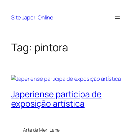
Pular
para
Site Japeri Online
o
conteúdo
Tag:
pintora
Japeriense participa de
exposição artística
Arte de Meri Lane