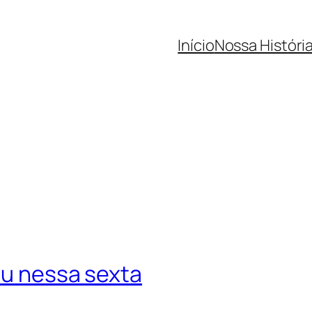
Início
Nossa Históri
açu nessa sexta