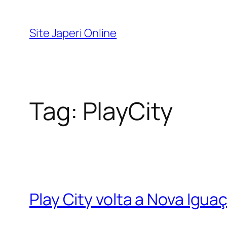
Pular
para
Site Japeri Online
o
conteúdo
Tag:
PlayCity
Play City volta a Nova Igu