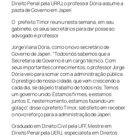
Direito Penal pela URRJ, o professor Dória assume a
pasta de Governo em Japeri
O prefeito Timor reuniu nesta semana, em seu
gabinete, os seus secretários para dar posse ao
advogado e professor
Jorge Viana Dória, como o novo secretário de
Governo de Japeri. “Todos nós sabemos que a
Secretaria de Governo é um cargo técnico. Com
seus importantes conhecimentos, o professor Jorge
Dória veio para somar com a administração pública.
O prestígio de nossa cidade, que vem crescendo a
cada dia, se dá pelo trabalho de todos nós. Temos
um governo unido. Estamos firmes, e estamos
juntos. E, neste momento, estamos fazendo um
golaço”, disse o prefeito Timor, satisfeito em receber
o novo reforço para a administração de Japeri.
Graduado em Direito Civil pela UFF, Mestre em
Direito Penal pela UERJ, especialista em Direitos