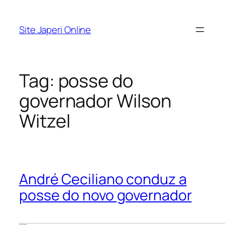
Pular
para
Site Japeri Online
o
conteúdo
Tag:
posse do
governador Wilson
Witzel
André Ceciliano conduz a
posse do novo governador