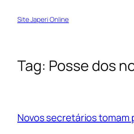
Pular
para
Site Japeri Online
o
conteúdo
Tag:
Posse dos no
Novos secretários tomam 