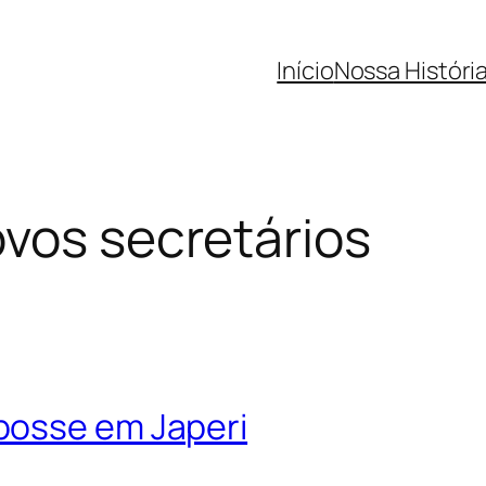
Início
Nossa Históri
vos secretários
posse em Japeri