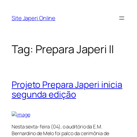
Pular
para
Site Japeri Online
o
conteúdo
Tag:
Prepara Japeri II
Projeto Prepara Japeri inicia
segunda edição
Nesta sexta-feira (04), o auditório da E.M.
Bernardino de Melo foi palco da cerimônia de