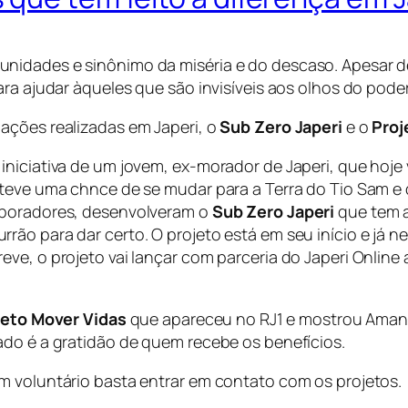
unidades e sinônimo da miséria e do descaso. Apesar 
ra ajudar àqueles que são invisíveis aos olhos do poder
ações realizadas em Japeri, o
Sub Zero Japeri
e o
Proj
niciativa de um jovem, ex-morador de Japeri, que hoje 
 teve uma chnce de se mudar para a Terra do Tio Sam e 
aboradores, desenvolveram o
Sub Zero Japeri
que tem a
rão para dar certo. O projeto está em seu início e já 
eve, o projeto vai lançar com parceria do Japeri Onlin
jeto Mover Vidas
que apareceu no RJ1 e mostrou Aman
ado é a gratidão de quem recebe os benefícios.
m voluntário basta entrar em contato com os projetos.