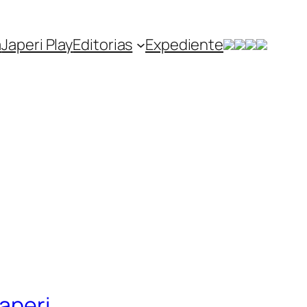
a
Japeri Play
Editorias
Expediente
aperi