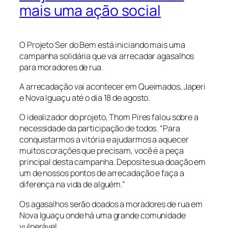
mais uma ação social
O Projeto Ser do Bem está iniciando mais uma
campanha solidária que vai arrecadar agasalhos
para moradores de rua.
A arrecadação vai acontecer em Queimados, Japeri
e Nova Iguaçu até o dia 18 de agosto.
O idealizador do projeto, Thom Pires falou sobre a
necessidade da participação de todos. “Para
conquistarmos a vitória e ajudarmos a aquecer
muitos corações que precisam, você é a peça
principal desta campanha. Deposite sua doação em
um de nossos pontos de arrecadação e faça a
diferença na vida de alguém.”
Os agasalhos serão doados a moradores de rua em
Nova Iguaçu onde há uma grande comunidade
vulnerável.