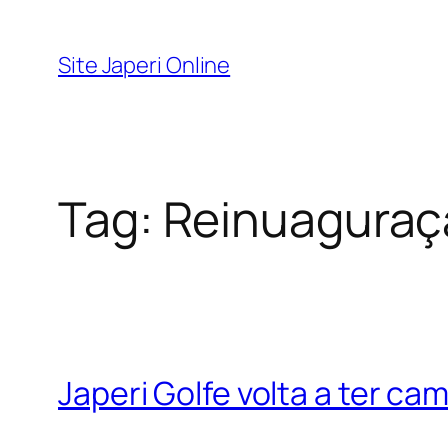
Pular
para
Site Japeri Online
o
conteúdo
Tag:
Reinuaguraç
Japeri Golfe volta a ter c