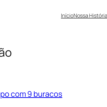
Início
Nossa Históri
ão
ampo com 9 buracos