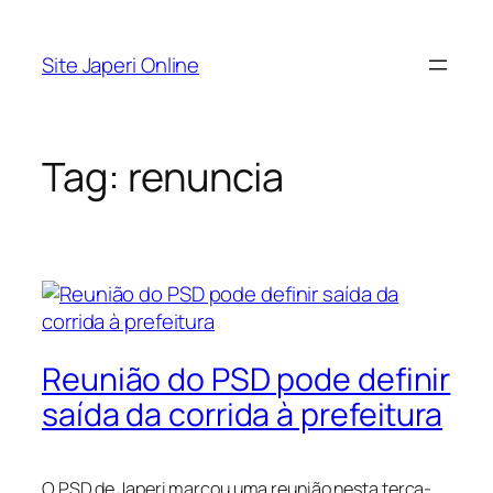
Pular
para
Site Japeri Online
o
conteúdo
Tag:
renuncia
Reunião do PSD pode definir
saída da corrida à prefeitura
O PSD de Japeri marcou uma reunião nesta terça-