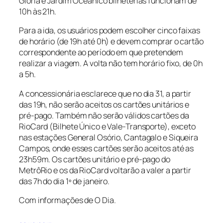
Glória e Jardim Oceânico bilheterias funcionam de
10h às 21h.
Para a ida, os usuários podem escolher cinco faixas
de horário (de 19h até 0h) e devem comprar o cartão
correspondente ao período em que pretendem
realizar a viagem. A volta não tem horário fixo, de 0h
a 5h.
A concessionária esclarece que no dia 31, a partir
das 19h, não serão aceitos os cartões unitários e
pré-pago. Também não serão válidos cartões da
RioCard (Bilhete Único e Vale-Transporte), exceto
nas estações General Osório, Cantagalo e Siqueira
Campos, onde esses cartões serão aceitos até as
23h59m. Os cartões unitário e pré-pago do
MetrôRio e os da RioCard voltarão a valer a partir
das 7h do dia 1º de janeiro.
Com informações de O Dia.