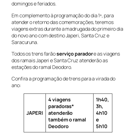
domingos e feriados.
Em complemento à programação do dia 1º, para
atender o retorno das comemorações, teremos
viagens extras durante a madrugada do primeiro dia
do novo ano com destino Japeri, Santa Cruz e
Saracuruna.
Todos os trens farão
serviço parador
e as viagens
dos ramais Japeri e Santa Cruz atenderão as
estações do ramal Deodoro.
Confira a programação de trens para a virada do
ano:
4 viagens
1h40,
paradoras*
3h,
JAPERI
atenderão
4h10
também o ramal
e
Deodoro
5h10