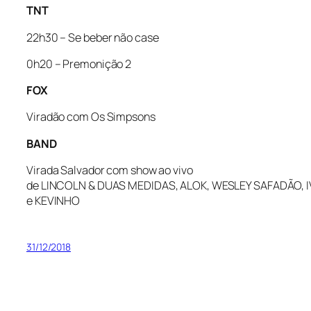
TNT
22h30 – Se beber não case
0h20 – Premonição 2
FOX
Viradão com Os Simpsons
BAND
Virada Salvador com show ao vivo
de
LINCOLN
&
DUAS
MEDIDAS,
ALOK,
WESLEY
SAFADÃO,
e
KEVINHO
31/12/2018