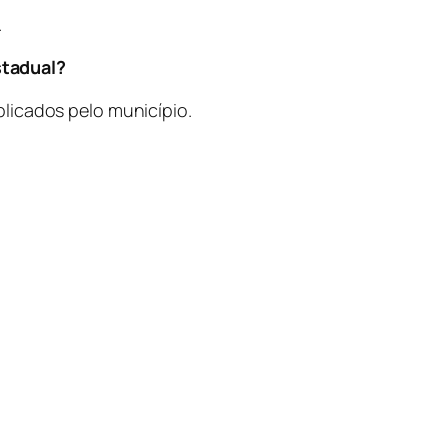
.
stadual?
licados pelo município.