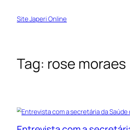
Pular
para
Site Japeri Online
o
conteúdo
Tag:
rose moraes
Entrevista com a secretári